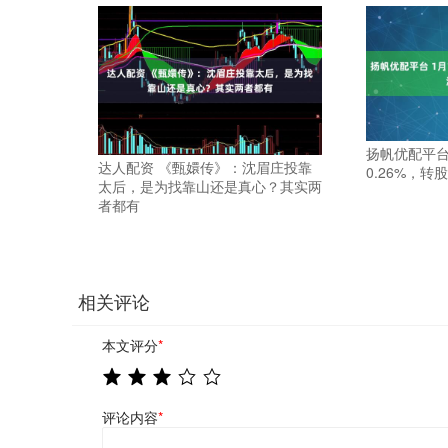
扬帆优配平台
达人配资 《甄嬛传》：沈眉庄投靠
0.26%，转股
太后，是为找靠山还是真心？其实两
者都有
相关评论
本文评分
*
评论内容
*