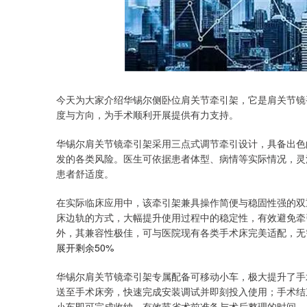
今天为大家介绍华锡尔侧卧位肩关节牵引架，它是肩关节镜
度与方向，为手术顺利开展提供有力支持。
华锡尔肩关节镜牵引架采用三点式调节牵引设计，具备出色
发的各类风险。医生可依据患者体型、病情等实际情况，灵
患者舒适度。
在实际临床应用中，该牵引架兼具操作简便与稳固性强的双
床边轨的方式，大幅提升使用过程中的稳定性，有效避免牵
外，其兼容性极佳，可与医院现有各类手术床完美适配，无
展开剩余50%
华锡尔肩关节镜牵引架专属配备可移动小车，极大提升了手
送至手术床旁，快速完成安装调试并即刻投入使用；手术结
小车即可完成收纳，有效节省术前准备与术后整理的时间。