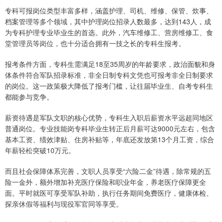
专科可报岗位类型丰富多样，涵盖护理、司机、维修、保管、炊事、
档案管理等多个领域，其中护理岗位招录人数最多，达到143人，成
为专科护理专业毕业生的首选。此外，汽车维修工、营房维修工、食
堂管理员等岗位，也十分适合拥有一技之长的专科生报考。
报考条件方面，专科生需满足18至35周岁的年龄要求，政治面貌和身
体条件符合军队招录标准，非全日制专科文凭也可报考非全日制要求
的岗位。这一政策极大降低了报考门槛，让往届毕业生、自考专科生
都能参与竞争。
薪资待遇是军队文职的核心优势，专科生入职后薪资水平远超同地区
普通岗位。专业技能岗专科毕业生转正后月薪可达9000元左右，包含
基本工资、绩效津贴、住房补贴等，年底还发放第13个月工资，综合
年薪轻松突破10万元。
而且社会保障体系完善，文职人员享受“六险二金”待遇，除常规的五
险一金外，额外增加补充医疗保险和职业年金，养老医疗保障更全
面。平时就医可享受军队补助，执行任务期间免费医疗，健康体检、
探亲休假等福利与现役军官同等享受。