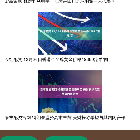
宏赢策略 魏群和马明宇：谁才是四川足球的第一人代表？
长红配资 12月26日香港金至尊黄金价格49880港币/两
泰丰配资官网 特朗普盛赞高市早苗 美财长称希望与其内阁合作