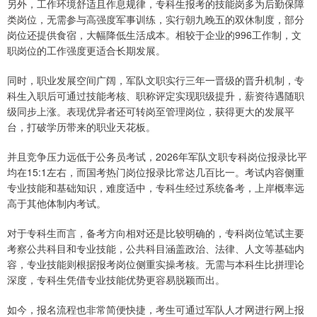
另外，工作环境舒适且作息规律，专科生报考的技能岗多为后勤保障
类岗位，无需参与高强度军事训练，实行朝九晚五的双休制度，部分
岗位还提供食宿，大幅降低生活成本。相较于企业的996工作制，文
职岗位的工作强度更适合长期发展。
同时，职业发展空间广阔，军队文职实行三年一晋级的晋升机制，专
科生入职后可通过技能考核、职称评定实现职级提升，薪资待遇随职
级同步上涨。表现优异者还可转岗至管理岗位，获得更大的发展平
台，打破学历带来的职业天花板。
并且竞争压力远低于公务员考试，2026年军队文职专科岗位报录比平
均在15:1左右，而国考热门岗位报录比常达几百比一。考试内容侧重
专业技能和基础知识，难度适中，专科生经过系统备考，上岸概率远
高于其他体制内考试。
对于专科生而言，备考方向相对还是比较明确的，专科岗位笔试主要
考察公共科目和专业技能，公共科目涵盖政治、法律、人文等基础内
容，专业技能则根据报考岗位侧重实操考核。无需与本科生比拼理论
深度，专科生凭借专业技能优势更容易脱颖而出。
如今，报名流程也非常简便快捷，考生可通过军队人才网进行网上报