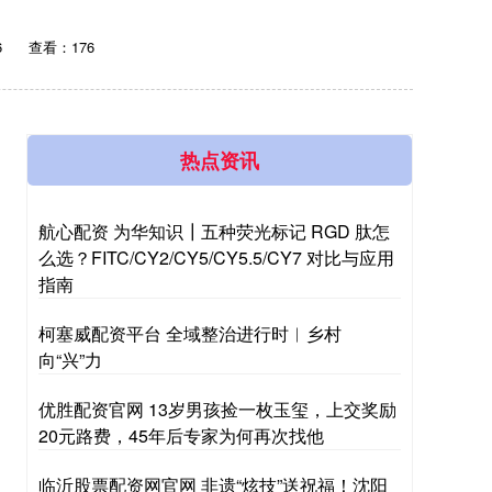
6
查看：176
热点资讯
航心配资 为华知识┃五种荧光标记 RGD 肽怎
么选？FITC/CY2/CY5/CY5.5/CY7 对比与应用
指南
柯塞威配资平台 全域整治进行时︱乡村
向“兴”力
优胜配资官网 13岁男孩捡一枚玉玺，上交奖励
20元路费，45年后专家为何再次找他
临沂股票配资网官网 非遗“炫技”送祝福！沈阳