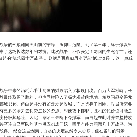
战争的气氛如同火山前的宁静，压抑且危险。到了第三年，终于爆发出
束了这场长达数年的对抗。此次战争，不仅决定了两国的生死存亡，还
白起的“坑杀四十万战俘”。赵括是否真如历史所言“纸上谈兵”，这一点或
战争带来的消耗几乎让两国的财政陷入了极度困境。百万大军对峙，长
然最终取得了胜利，但也同样陷入了极为艰难的境地。粮草问题变得尤
都城邯郸。但白起并没有贸然发起攻城，而是选择了围困。攻城所需要
有更多的余力去耗费过多的资源。即便攻下邯郸，胜利的代价也可能是
变得极其危险。因此，秦昭王果断下令撤军，而白起在此时并未坚持攻
甚至连自己军队的基本供应都成问题，哪里有能力照顾几十万战俘。为
战俘。 结合这些因素，白起的决定虽然令人心寒，但在当时的背景