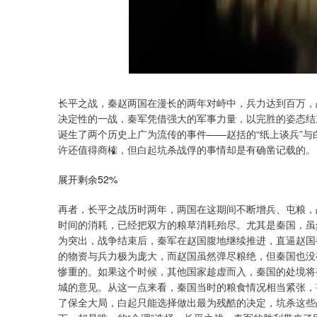
长平之战，秦赵两国在漫长的两年对峙中，兵力达到百万，
决定性的一战，秦军凭借强大的军事力量，以完胜的姿态结
诞生了两个历史上广为流传的事件——赵括的“纸上谈兵”与
许还值得商榷，但白起坑杀战俘的事情却是有确凿记载的。
展开剩余52%
再者，长平之战历时两年，两国在这期间不断增兵、屯粮，
时间的消耗，已经把双方的粮草消耗殆尽。尤其是秦国，虽
为突出，战争结束后，秦军在赵国腹地继续推进，直逼赵国
的物资与兵力极为庞大，而赵国虽然弹尽粮绝，但秦国也没
惨重的。如果这个时候，其他国家趁虚而入，秦国的处境将
城的意见。从这一点来看，秦国当时的粮食情况相当紧张，
了保全大局，白起只能选择做出最为残酷的决定，坑杀这些