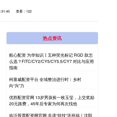
:31:40
查看：122
热点资讯
航心配资 为华知识┃五种荧光标记 RGD 肽怎
么选？FITC/CY2/CY5/CY5.5/CY7 对比与应用
指南
柯塞威配资平台 全域整治进行时︱乡村
向“兴”力
优胜配资官网 13岁男孩捡一枚玉玺，上交奖励
20元路费，45年后专家为何再次找他
临沂股票配资网官网 非遗“炫技”送祝福！沈阳