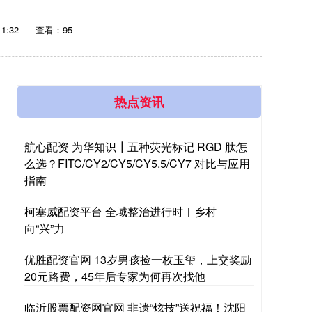
1:32
查看：95
热点资讯
航心配资 为华知识┃五种荧光标记 RGD 肽怎
么选？FITC/CY2/CY5/CY5.5/CY7 对比与应用
指南
柯塞威配资平台 全域整治进行时︱乡村
向“兴”力
优胜配资官网 13岁男孩捡一枚玉玺，上交奖励
20元路费，45年后专家为何再次找他
临沂股票配资网官网 非遗“炫技”送祝福！沈阳