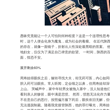
愚昧究竟能让一个人可怕到何种程度？这是一个连理性思考
时，这个人便会化身为魔鬼，成为社会的毒瘤。 在近代陕
的存在，就像一面镜子，折射出人性深处最黑暗的答案。 
地妇女，仅仅为了满足自己肆意的欲望。 一时间，陕西的
面，惶恐不安。
展开剩余60%
周寿娃得眼疾之后，辗转寻找大夫，却无药可医，内心如同
胆入药可治眼疾。常人听闻，定会嗤之以鼻，但周寿娃却深
上山。 哭喊声中，家中年轻男女被拖入寨中，没人知道他
看到亲人的惨状，眼中满是悲愤。 然而，愤怒无法化作力
不在意自己的恶行。按照偏方服下药后，眼疾依旧无解，但
无法逃脱制裁。随着我党接管陕西，他的罪行曝光，周寿娃被