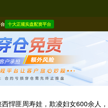
平台
十大正规实盘配资平台
陕西悍匪周寿娃，欺凌妇女600余人