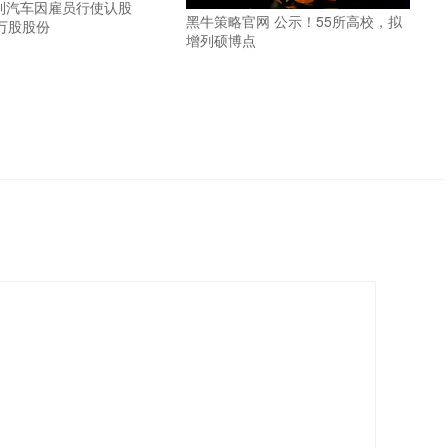
利汽车因雇员行使认股
黑牛策略官网 公示！55所高校，拟
5万股股份
增列硕博点