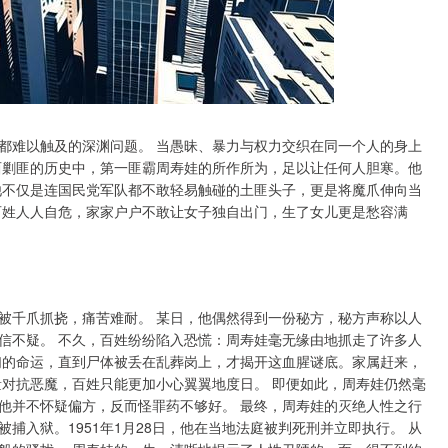
都难以触及的深渊问题。 当愚昧、暴力与权力交织在同一个人的身上
西剿匪的历史中，第一匪霸周寿娃的所作所为，足以让任何人胆寒。他
他不仅是连国民党军队都不敢轻易触碰的土匪头子，更是将魔爪伸向当
百姓人人自危，家家户户不敢让女子独自出门，生了女儿更是愁容满
被千爪抓挠，痛苦难耐。 某日，他偶然得到一份秘方，秘方声称以人
信不疑。 不久，百姓纷纷陷入恐慌：周寿娃毫无缘由地抓走了许多人
们的命运，直到尸体被丢在乱葬岗上，才揭开这血腥谜底。家属赶来，
量对抗恶魔，百姓只能更加小心翼翼地度日。 即便如此，周寿娃仍然毫
他并不怀疑偏方，反而怪罪药不够好。 最终，周寿娃的灭绝人性之行
捕入狱。1951年1月28日，他在当地法庭被判死刑并立即执行。 从