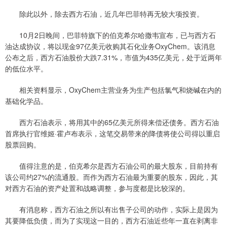
除此以外，除去西方石油，近几年巴菲特再无较大项投资。
10月2日晚间，巴菲特旗下的伯克希尔哈撒韦宣布，已与西方石
油达成协议，将以现金97亿美元收购其石化业务OxyChem。该消息
公布之后，西方石油股价大跌7.31%，市值为435亿美元，处于近两年
的低位水平。
相关资料显示，OxyChem主营业务为生产包括氯气和烧碱在内的
基础化学品。
西方石油表示，将用其中的65亿美元所得来偿还债务。西方石油
首席执行官维姬·霍卢布表示，这笔交易带来的降债将使公司得以重启
股票回购。
值得注意的是，伯克希尔是西方石油公司的最大股东，目前持有
该公司约27%的流通股。而作为西方石油最为重要的股东，因此，其
对西方石油的资产处置和战略调整，参与度都是比较深的。
有消息称，西方石油之所以有出售子公司的动作，实际上是因为
其要降低负债，而为了实现这一目的，西方石油近些年一直在剥离非