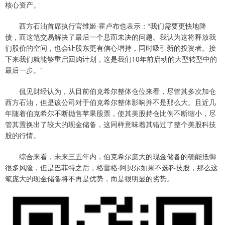
核心资产。
西方石油首席执行官维姬·霍卢布也表示：“我们需要更快地降
债，而这笔交易解决了最后一个悬而未决的问题。我认为这将释放我
们股价的空间，也会让股东更有信心增持，同时吸引新的投资者。接
下来我们就能够重启回购计划，这是我们10年前启动的大型转型中的
最后一步。”
侃见财经认为，从目前伯克希尔整体仓位来看，尽管其多次加仓
西方石油，但是该公司对于伯克希尔整体影响并不是那么大。且近几
年随着伯克希尔不断抛售苹果股票，使其美股持仓比例不断缩小，尽
管其置换出了较大的现金储备，这同样意味着其错过了整个美股科技
股的行情。
综合来看，未来三五年内，伯克希尔庞大的现金储备的确能抵御
很多风险，但是巴菲特之后，格雷格·阿贝尔如果不选科技股，那么这
笔庞大的现金储备将不再是优势，而是很明显的劣势。