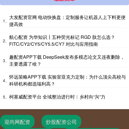
大发配资官网 电动快换盘：定制服务让机器人上下料更便
1、
捷高效
航心配资 为华知识┃五种荧光标记 RGD 肽怎么选？
2、
FITC/CY2/CY5/CY5.5/CY7 对比与应用指南
趣配资APP下载 DeepSeek发布多模态论文又连夜删除，
3、
主要透露了啥？
怀远策略APP下载 实验室亚克力定制：为什么顶尖高校与
4、
科研机构都选瑞利高？
柯塞威配资平台 全域整治进行时︱乡村向“兴”力
5、
迎尚网配资
炒股配资公司