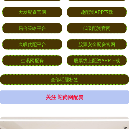
大发配资官网
趣配资APP下载
易倍策略平台
低吸配资官网
久联优配平台
股票安全配资官网
生讯网配资
股票线上配资APP下载
全部话题标签
关注 迎尚网配资