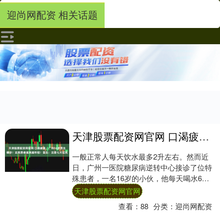
迎尚网配资 相关话题
天津股票配资网官网 口渴疲惫，广州16岁男生确诊！这类患者越来越年轻！医生：注意七大征兆
一般正常人每天饮水最多2升左右。然而近
日，广州一医院糖尿病逆转中心接诊了位特
殊患者，一名16岁的小伙，他每天喝水6
升，上10多次厕所，却依然感觉口渴！到底
天津股票配资网官网
怎么回....
查看：
88
分类：
迎尚网配资