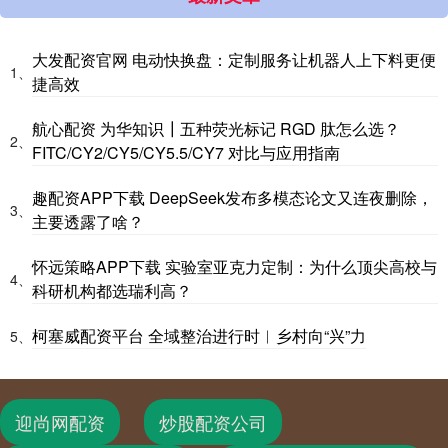
大发配资官网 电动快换盘：定制服务让机器人上下料更便
1、
捷高效
航心配资 为华知识┃五种荧光标记 RGD 肽怎么选？
2、
FITC/CY2/CY5/CY5.5/CY7 对比与应用指南
趣配资APP下载 DeepSeek发布多模态论文又连夜删除，
3、
主要透露了啥？
怀远策略APP下载 实验室亚克力定制：为什么顶尖高校与
4、
科研机构都选瑞利高？
柯塞威配资平台 全域整治进行时︱乡村向“兴”力
5、
迎尚网配资
炒股配资公司