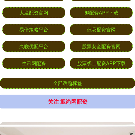
大发配资官网
趣配资APP下载
易倍策略平台
低吸配资官网
久联优配平台
股票安全配资官网
生讯网配资
股票线上配资APP下载
全部话题标签
关注 迎尚网配资