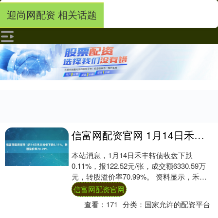
迎尚网配资 相关话题
信富网配资官网 1月14日禾丰转债下跌0.11%，转股溢价率70.99%
本站消息，1月14日禾丰转债收盘下跌
0.11%，报122.52元/张，成交额6330.59万
元，转股溢价率70.99%。 资料显示，禾丰
转债信用级别为“AA”，....
信富网配资官网
查看：
171
分类：
国家允许的配资平台